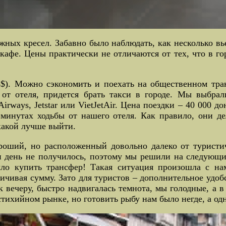
жных кресел. Забавно было наблюдать, как несколько вь
кафе. Цены практически не отличаются от тех, что в го
5$). Можно сэкономить и поехать на общественном тр
о от отеля, придется брать такси в городе. Мы выбра
rways, Jetstar или VietJetAir. Цена поездки – 40 000 до
 минутах ходьбы от нашего отеля. Как правило, они д
 какой лучше выйти.
ороший, но расположенный довольно далеко от туристи
 день не получилось, поэтому мы решили на следующий
ыло купить трансфер! Такая ситуация произошла с на
ичивая сумму. Зато для туристов – дополнительное удоб
 к вечеру, быстро надвигалась темнота, мы голодные, а 
стихийном рынке, но готовить рыбу нам было негде, а о