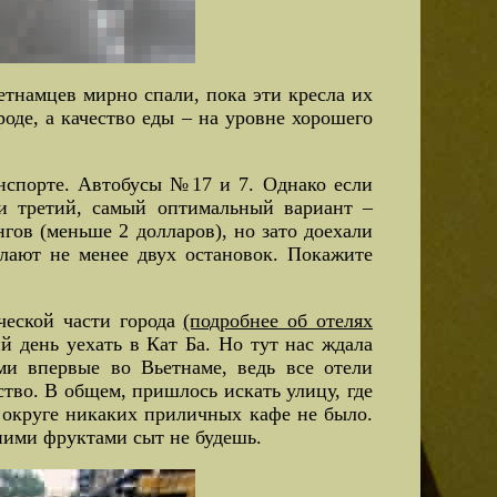
етнамцев мирно спали, пока эти кресла их
роде, а качество еды – на уровне хорошего
анспорте. Автобусы №17 и 7. Однако если
ли третий, самый оптимальный вариант –
нгов (меньше 2 долларов), но зато доехали
елают не менее двух остановок. Покажите
ческой части города
(подробнее об отелях
 день уехать в Кат Ба. Но тут нас ждала
ми впервые во Вьетнаме, ведь все отели
ство. В общем, пришлось искать улицу, где
в округе никаких приличных кафе не было.
дними фруктами сыт не будешь.