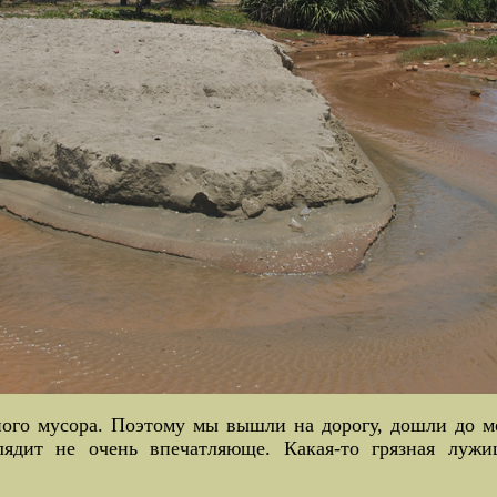
ного мусора. Поэтому мы вышли на дорогу, дошли до мо
лядит не очень впечатляюще. Какая-то грязная лужи